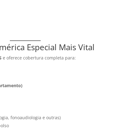
érica Especial Mais Vital
S
e oferece cobertura completa para:
artamento)
logia, fonoaudiologia e outras)
bolso