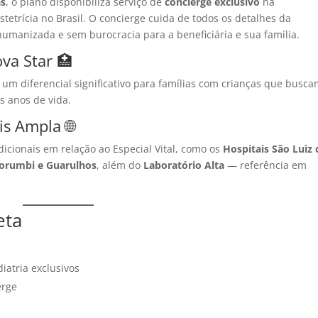
as
, o plano disponibiliza serviço de
concierge exclusivo
na
tetrícia no Brasil. O concierge cuida de todos os detalhes da
umanizada e sem burocracia para a beneficiária e sua família.
ova Star 🏥
, um diferencial significativo para famílias com crianças que busc
s anos de vida.
s Ampla 🌐
adicionais em relação ao Especial Vital, como os
Hospitais São Luiz 
 Morumbi e Guarulhos
, além do
Laboratório Alta
— referência em
eta
iatria exclusivos
erge