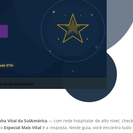
nha Vital da SulAmérica
— com rede hospitalar de alto nível, chec
 o
Especial Mais Vital
é a resposta. Neste guia, você encontra tudo