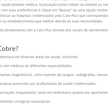
r especialidade médica, localização (como cidade ou estado) ou n
o com suas preferências e clique em “Buscar” ou uma opção similar
clínicas ou hospitais credenciados pela Care Plus que correspondam
onal ou estabelecimento que melhor atenda às suas necessidades.
ato diretamente com a Care Plus através dos canais de atendimento
Cobre?
bertura em diversas áreas da saúde, incluindo:
as com médicos de diferentes especialidades.
xames diagnósticos, como exames de sangue, radiografias, ressonâ
erapias prescritas por profissionais de saúde credenciados.
internações hospitalares, tanto em enfermaria quanto em apartamen
dimentos cirúrgicos necessários.